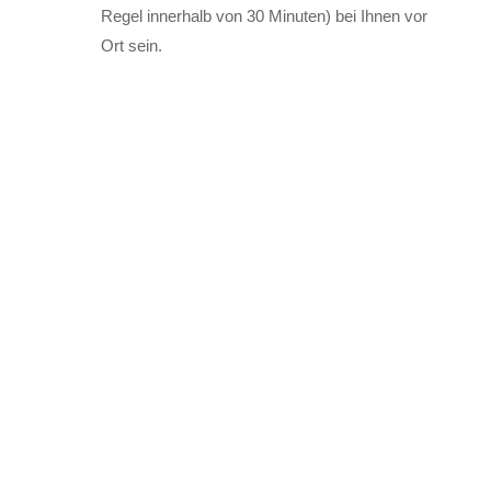
Regel innerhalb von 30 Minuten) bei Ihnen vor
Ort sein.
Abschleppdienst für
Motorräder, PKWs und
Großfahrzeuge
Wir sind für Sie in Bochum und Umgebung unterwegs.
Wir helfen Ihnen bei allen Arten von Abschleppdiensten.
Egal ob Motorrad, PKW oder auch Transporter. Wir sind
für Sie 24/7 an 365 Tagen zur Stellen. Sie haben Fragen
oder brauchen akut einen Abschleppdienst? Dann rufen